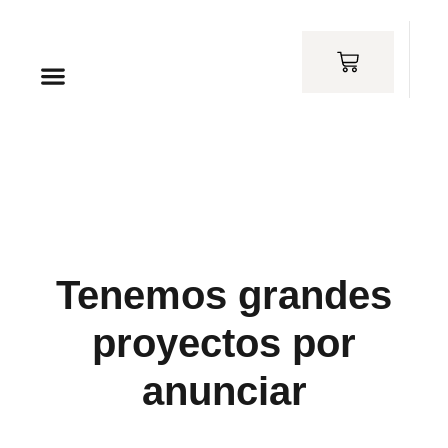
THE VILLA
SEE & DO
HOW LONG
Tenemos grandes
proyectos por
anunciar